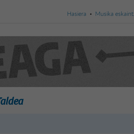
Hasiera
Musika eskaint
Taldea