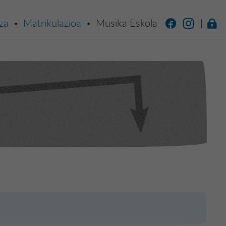
za
Matrikulazioa
Musika Eskola
|