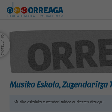
Musika Eskola, Zuzendaritza 
Musika eskolako zuzendari taldea aurkezten dizuegu: