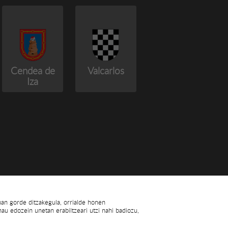
Cendea de
Valcarlos
Iza
luan gorde ditzakegula, orrialde honen
u edozein unetan erabiltzeari utzi nahi badiozu,