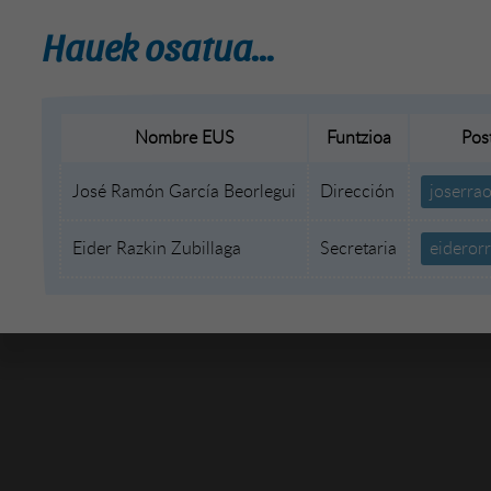
Hauek osatua…
Nombre EUS
Funtzioa
Pos
José Ramón García Beorlegui
Dirección
joserra
Eider Razkin Zubillaga
Secretaria
eideror