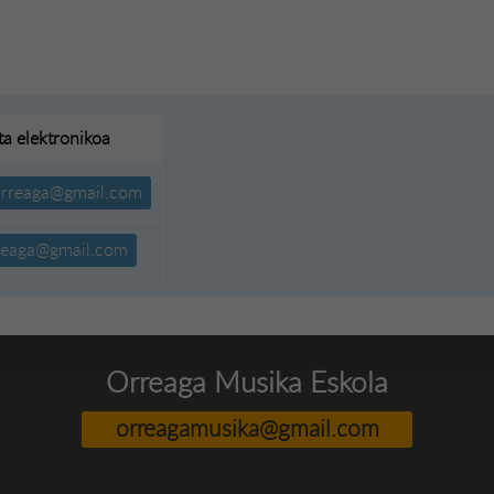
ta elektronikoa
orreaga@gmail.com
reaga@gmail.com
Orreaga Musika Eskola
orreagamusika@gmail.com