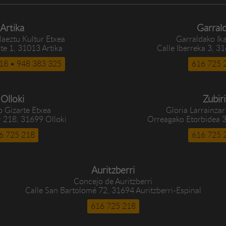
Artika
Garral
aeztu Kultur Etxea
Garraldako Ik
te 1, 31013 Artika
Calle Iberreka 3, 3
18 • 948 383 325
616 725 
Olloki
Zubiri
o Gizarte Etxea
Gloria Larrainzar
r 218, 31699 Olloki
Orreagako Etorbidea 3
6 725 218
616 725 
Auritzberri
Concejo de Auritzberri
Calle San Bartolomé 72, 31694 Auritzberri-Espinal
616 725 218