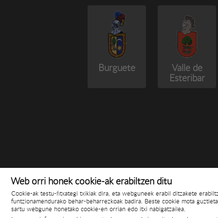
Burguete
Valle de
Esteribar
Web orri honek cookie-ak erabiltzen ditu
Cookie-ak testu-fitxategi txikiak dira, eta webguneek erabil ditzakete erabi
funtzionamendurako behar-beharrezkoak badira. Beste cookie mota guztietar
sartu webgune honetako cookie-en orrian edo itxi nabigatzailea.