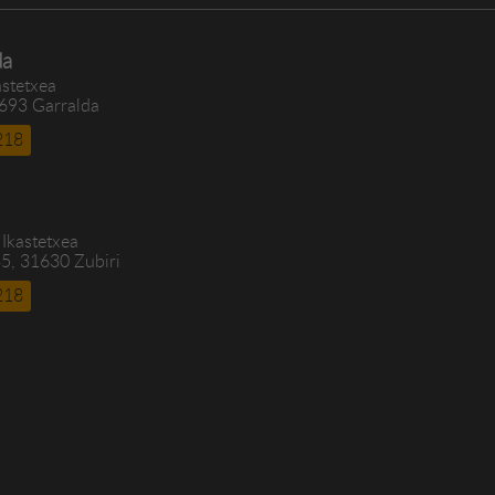
da
astetxea
1693 Garralda
218
 Ikastetxea
5, 31630 Zubiri
218