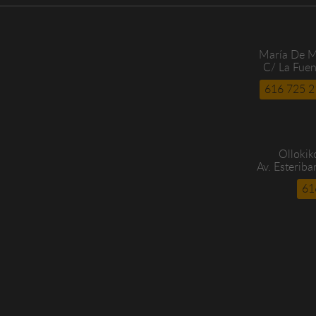
María De M
C/ La Fuen
616 725 2
Ollokik
Av. Esteriba
61