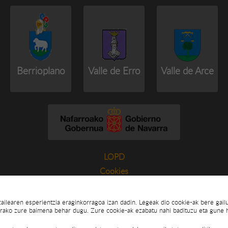
Berrioplano
Valle de Erro
Valle de Arce
LOPD
Cookies
ltzailearen esperientzia eraginkorragoa izan dadin. Legeak dio cookie-ak bere gai
ako zure baimena behar dugu. Zure cookie-ak ezabatu nahi badituzu eta gune ha