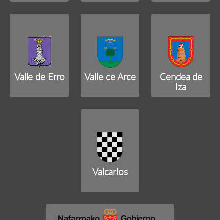
Valle de Erro
Valle de Arce
Cendea de
Iza
Valcarlos