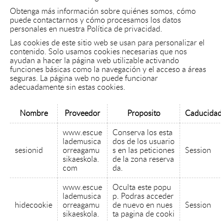
Obtenga más información sobre quiénes somos, cómo
puede contactarnos y cómo procesamos los datos
personales en nuestra Política de privacidad.
Las cookies de este sitio web se usan para personalizar el
contenido. Solo usamos cookies necesarias que nos
ayudan a hacer la página web utilizable activando
funciones básicas como la navegación y el acceso a áreas
seguras. La página web no puede funcionar
adecuadamente sin estas cookies.
Nombre
Proveedor
Proposito
Caducida
www.escue
Conserva los esta
lademusica
dos de los usuario
sesionid
orreagamu
s en las peticiones
Session
sikaeskola.
de la zona reserva
com
da.
www.escue
Oculta este popu
lademusica
p. Podras acceder
hidecookie
orreagamu
de nuevo en nues
Session
sikaeskola.
ta pagina de cooki