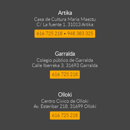
Artika
Casa de Cultura María Maeztu
C/ La fuente 1, 31013 Artika
616 725 218 • 948 383 325
Garralda
Colegio público de Garralda
Calle Iberreka 3, 31693 Garralda
616 725 218
Olloki
Centro Cívico de Olloki
Av. Esteribar 218, 31699 Olloki
616 725 218